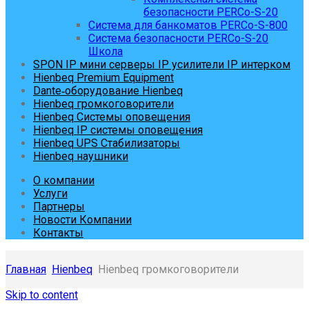
безопасности PERCo-S-20
Система для банкоматов PERCo-S-800
Система безопасности PERCo-S-20
Школа
SPON IP мини серверы IP усилители IP интерком
Hienbeq Premium Equipment
Dante‑оборудование Hienbeq
Hienbeq громкоговорители
Hienbeq Системы оповещения
Hienbeq IP системы оповещения
Hienbeq UPS Стабилизаторы
Hienbeq наушники
О компании
Услуги
Партнеры
Новости Компании
Контакты
Главная
Hienbeq
Hienbeq громкоговорители
Skip to content