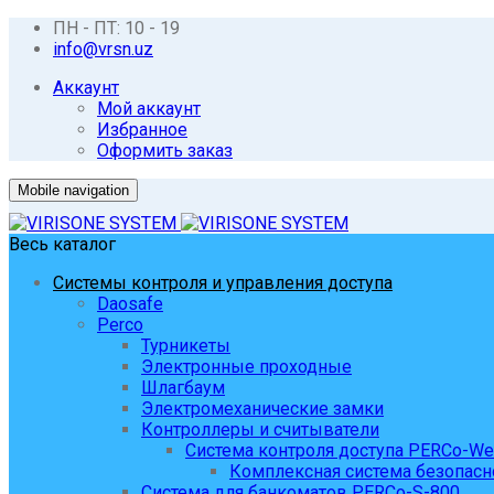
ПН - ПТ: 10 - 19
info@vrsn.uz
Аккаунт
Мой аккаунт
Избранное
Оформить заказ
Mobile navigation
Весь каталог
Системы контроля и управления доступа
Daosafe
Perco
Турникеты
Электронные проходные
Шлагбаум
Электромеханические замки
Контроллеры и считыватели
Система контроля доступа PERCo-W
Комплексная система безопасн
Система для банкоматов PERCo-S-800