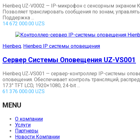
Hienbeq UZ-V0002 — IP-микрофон с сенсорным экраном 
Позволяет транслировать сообщения по зонам, управлят
Поддержка ...
14 672 000.00
UZS
Hienbeq
,
Hienbeq IP системы оповещения
Сервер Системы Оповещения UZ-VS001
Hienbeq UZ‑VS001 — сервер-контроллер IP-системы опов
оповещения. Обеспечивает контроль трансляций, распре
17.3″ TFT LCD, 1920×1080, 24-bit ...
61 376 000.00
UZS
MENU
О компании
Услуги
Партнеры
Новости Компании