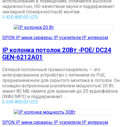
использования в помещениях, отличается высокой
надежностью, HD-качеством звука и поддерживает
накладной (поверхностный) монтаж.
5 420 800.00
UZS
SPON IP мини серверы IP усилители IP интерком
IP колонка потолок 20Вт -POE/ DC24
GEN-6212A01
Сетевой потолочный громкоговоритель — это
интегрированное устройство с питанием по PoE,
предназначенное для скрытого монтажа в потолок. Он
оснащён встроенным усилителем мощностью 20 Вт,
имеет 80 МБ памяти для хранения до 20 аудиофайлов
(WAV/MP3) и поддерживает ...
6 036 800.00
UZS
SPON IP мини серверы IP усилители IP интерком