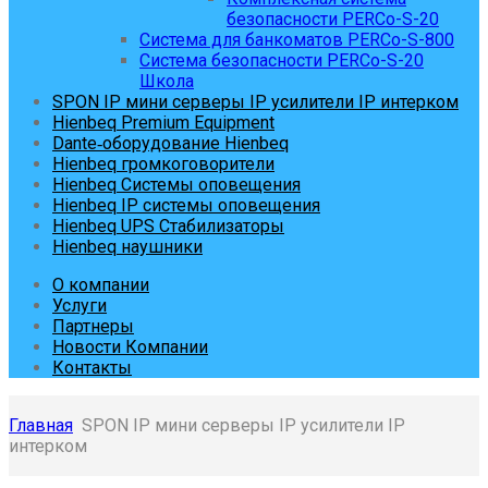
безопасности PERCo-S-20
Система для банкоматов PERCo-S-800
Система безопасности PERCo-S-20
Школа
SPON IP мини серверы IP усилители IP интерком
Hienbeq Premium Equipment
Dante‑оборудование Hienbeq
Hienbeq громкоговорители
Hienbeq Системы оповещения
Hienbeq IP системы оповещения
Hienbeq UPS Стабилизаторы
Hienbeq наушники
О компании
Услуги
Партнеры
Новости Компании
Контакты
Главная
SPON IP мини серверы IP усилители IP
интерком