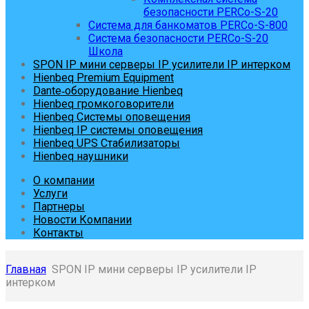
безопасности PERCo-S-20
Система для банкоматов PERCo-S-800
Система безопасности PERCo-S-20
Школа
SPON IP мини серверы IP усилители IP интерком
Hienbeq Premium Equipment
Dante‑оборудование Hienbeq
Hienbeq громкоговорители
Hienbeq Системы оповещения
Hienbeq IP системы оповещения
Hienbeq UPS Стабилизаторы
Hienbeq наушники
О компании
Услуги
Партнеры
Новости Компании
Контакты
Главная
SPON IP мини серверы IP усилители IP
интерком