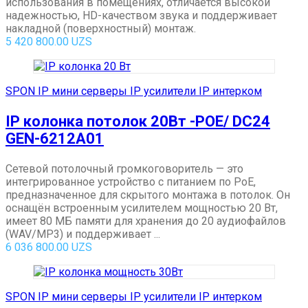
использования в помещениях, отличается высокой
надежностью, HD-качеством звука и поддерживает
накладной (поверхностный) монтаж.
5 420 800.00
UZS
SPON IP мини серверы IP усилители IP интерком
IP колонка потолок 20Вт -POE/ DC24
GEN-6212A01
Сетевой потолочный громкоговоритель — это
интегрированное устройство с питанием по PoE,
предназначенное для скрытого монтажа в потолок. Он
оснащён встроенным усилителем мощностью 20 Вт,
имеет 80 МБ памяти для хранения до 20 аудиофайлов
(WAV/MP3) и поддерживает ...
6 036 800.00
UZS
SPON IP мини серверы IP усилители IP интерком