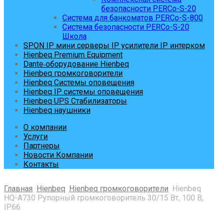
безопасности PERCo-S-20
Система для банкоматов PERCo-S-800
Система безопасности PERCo-S-20
Школа
SPON IP мини серверы IP усилители IP интерком
Hienbeq Premium Equipment
Dante‑оборудование Hienbeq
Hienbeq громкоговорители
Hienbeq Системы оповещения
Hienbeq IP системы оповещения
Hienbeq UPS Стабилизаторы
Hienbeq наушники
О компании
Услуги
Партнеры
Новости Компании
Контакты
Главная
Hienbeq
Hienbeq громкоговорители
Hienbeq
HQ-A730 Рупорный громкоговоритель 30/15 Вт, 100 В,
IP66