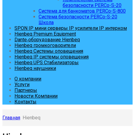
безопасности PERCo-S-20
Система для банкоматов PERCo-S-800
Система безопасности PERCo-S-20
Школа
SPON IP мини серверы IP усилители IP интерком
Hienbeq Premium Equipment
Dante‑оборудование Hienbeq
Hienbeq громкоговорители
Hienbeq Системы оповещения
Hienbeq IP системы оповещения
Hienbeq UPS Стабилизаторы
Hienbeq наушники
О компании
Услуги
Партнеры
Новости Компании
Контакты
Главная
Hienbeq
Skip