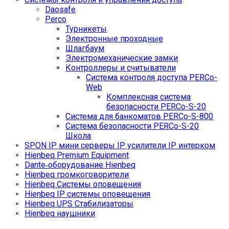
Daosafe
Perco
Турникеты
Электронные проходные
Шлагбаум
Электромеханические замки
Контроллеры и считыватели
Система контроля доступа PERCo-
Web
Комплексная система
безопасности PERCo-S-20
Система для банкоматов PERCo-S-800
Система безопасности PERCo-S-20
Школа
SPON IP мини серверы IP усилители IP интерком
Hienbeq Premium Equipment
Dante‑оборудование Hienbeq
Hienbeq громкоговорители
Hienbeq Системы оповещения
Hienbeq IP системы оповещения
Hienbeq UPS Стабилизаторы
Hienbeq наушники