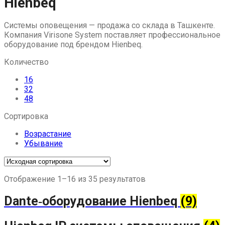
Hienbeq
to
content
Системы оповещения — продажа со склада в Ташкенте.
Компания Virisone System поставляет профессиональное
оборудование под брендом Hienbeq.
Количество
16
32
48
Сортировка
Возрастание
Убывание
Отображение 1–16 из 35 результатов
Dante‑оборудование Hienbeq
(9)