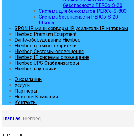
безопасности PERCo-S-20
Система для банкоматов PERCo-S-800
Система безопасности PERCo-S-20
Школа
SPON IP мини серверы IP усилители IP интерком
Hienbeq Premium Equipment
Dante‑оборудование Hienbeq
Hienbeq громкоговорители
Hienbeq Системы оповещения
Hienbeq IP системы оповещения
Hienbeq UPS Стабилизаторы
Hienbeq наушники
О компании
Услуги
Партнеры
Новости Компании
Контакты
Главная
Hienbeq
Skip