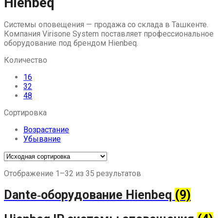
Hienbeq
to
content
Системы оповещения — продажа со склада в Ташкенте.
Компания Virisone System поставляет профессиональное
оборудование под брендом Hienbeq.
Количество
16
32
48
Сортировка
Возрастание
Убывание
Отображение 1–32 из 35 результатов
Dante‑оборудование Hienbeq
(9)