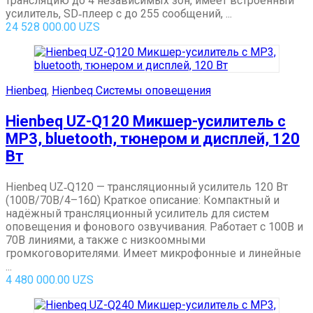
трансляцию до 4 независимых зон, имеет встроенный
усилитель, SD‑плеер с до 255 сообщений, ...
24 528 000.00
UZS
Hienbeq
,
Hienbeq Системы оповещения
Hienbeq UZ-Q120 Микшер-усилитель с
MP3, bluetooth, тюнером и дисплей, 120
Вт
Hienbeq UZ‑Q120 — трансляционный усилитель 120 Вт
(100В/70В/4–16Ω) Краткое описание: Компактный и
надёжный трансляционный усилитель для систем
оповещения и фонового озвучивания. Работает с 100В и
70В линиями, а также с низкоомными
громкоговорителями. Имеет микрофонные и линейные
...
4 480 000.00
UZS