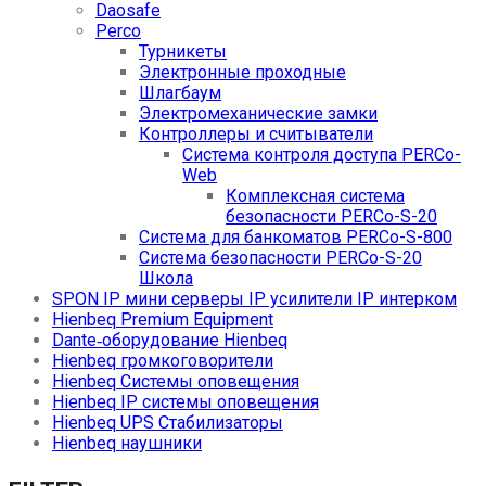
Daosafe
Perco
Турникеты
Электронные проходные
Шлагбаум
Электромеханические замки
Контроллеры и считыватели
Система контроля доступа PERCo-
Web
Комплексная система
безопасности PERCo-S-20
Система для банкоматов PERCo-S-800
Система безопасности PERCo-S-20
Школа
SPON IP мини серверы IP усилители IP интерком
Hienbeq Premium Equipment
Dante‑оборудование Hienbeq
Hienbeq громкоговорители
Hienbeq Системы оповещения
Hienbeq IP системы оповещения
Hienbeq UPS Стабилизаторы
Hienbeq наушники