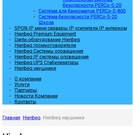
безопасности PERCo-S-20
Система для банкоматов PERCo-S-800
Система безопасности PERCo-S-20
Школа
SPON IP мини серверы IP усилители IP интерком
Hienbeq Premium Equipment
Dante‑оборудование Hienbeq
Hienbeq громкоговорители
Hienbeq Системы оповещения
Hienbeq IP системы оповещения
Hienbeq UPS Стабилизаторы
Hienbeq наушники
О компании
Услуги
Партнеры
Новости Компании
Контакты
Главная
Hienbeq
Hienbeq наушники
Skip