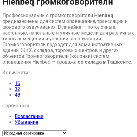
Hienbeq громкоговорители
to
content
Профессиональные громкоговорители
Hienbeq
предназначены для систем оповещения, трансляции и
фонового озвучивания. В линейке — потолочные,
настенные, напольные и уличные модели для различных
типов помещений и условий эксплуатации.
Громкоговорители подходят для административных
зданий, ЖКХ, складов, торговых центров и других
объектов.Громкоговорители (колонки) систем
оповещения Hienbeq — продажа
со склада в Ташкенте
.
Количество
16
32
48
Сортировка
Возрастание
Убывание