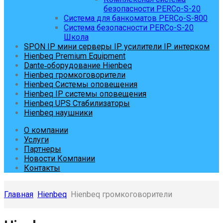
безопасности PERCo-S-20
Система для банкоматов PERCo-S-800
Система безопасности PERCo-S-20
Школа
SPON IP мини серверы IP усилители IP интерком
Hienbeq Premium Equipment
Dante‑оборудование Hienbeq
Hienbeq громкоговорители
Hienbeq Системы оповещения
Hienbeq IP системы оповещения
Hienbeq UPS Стабилизаторы
Hienbeq наушники
О компании
Услуги
Партнеры
Новости Компании
Контакты
Главная
Hienbeq
Hienbeq громкоговорители
Skip