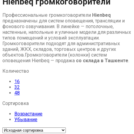
Hienbeq громкоговорители
to
content
Профессиональные громкоговорители
Hienbeq
предназначены для систем оповещения, трансляции и
фонового озвучивания. В линейке — потолочные,
настенные, напольные и уличные модели для различных
типов помещений и условий эксплуатации.
Громкоговорители подходят для административных
зданий, ЖКХ, складов, торговых центров и других
объектов.Громкоговорители (колонки) систем
оповещения Hienbeq — продажа
со склада в Ташкенте
.
Количество
16
32
48
Сортировка
Возрастание
Убывание