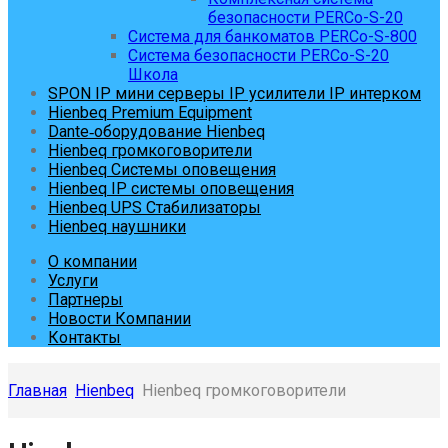
безопасности PERCo-S-20
Система для банкоматов PERCo-S-800
Система безопасности PERCo-S-20
Школа
SPON IP мини серверы IP усилители IP интерком
Hienbeq Premium Equipment
Dante‑оборудование Hienbeq
Hienbeq громкоговорители
Hienbeq Системы оповещения
Hienbeq IP системы оповещения
Hienbeq UPS Стабилизаторы
Hienbeq наушники
О компании
Услуги
Партнеры
Новости Компании
Контакты
Главная
Hienbeq
Hienbeq громкоговорители
Skip