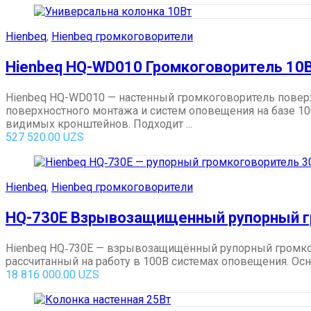
Hienbeq
,
Hienbeq громкоговорители
Hienbeq HQ-WD010 Громкоговоритель 10
Hienbeq HQ-WD010 — настенный громкоговоритель повер
поверхностного монтажа и систем оповещения на базе 
видимых кронштейнов. Подходит ...
527 520.00
UZS
Hienbeq
,
Hienbeq громкоговорители
HQ-730E Взрывозащищенный рупорный гр
Hienbeq HQ‑730E — взрывозащищённый рупорный громког
рассчитанный на работу в 100В системах оповещения. Ос
18 816 000.00
UZS