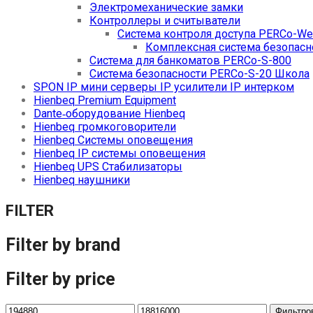
Электромеханические замки
Контроллеры и считыватели
Система контроля доступа PERCo-W
Комплексная система безопасн
Система для банкоматов PERCo-S-800
Система безопасности PERCo-S-20 Школа
SPON IP мини серверы IP усилители IP интерком
Hienbeq Premium Equipment
Dante‑оборудование Hienbeq
Hienbeq громкоговорители
Hienbeq Системы оповещения
Hienbeq IP системы оповещения
Hienbeq UPS Стабилизаторы
Hienbeq наушники
FILTER
Filter by brand
Filter by price
Фильтро