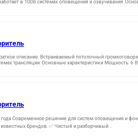
работает в 100В системах оповещения и озвучивания. Основ
оритель
раткое описание: Встраиваемый потолочный громкоговорит
ах трансляции. Основные характеристики Мощность: 6 Вт / 
оритель
 года Современное решение для систем оповещения и фоно
 известных брендов. ✅ Чистый и разборчивый ...