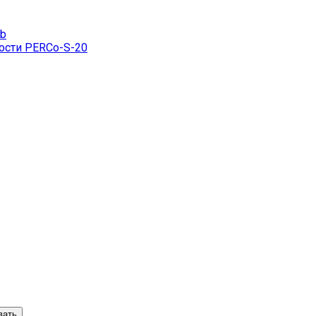
eb
ости PERCo-S-20
вать