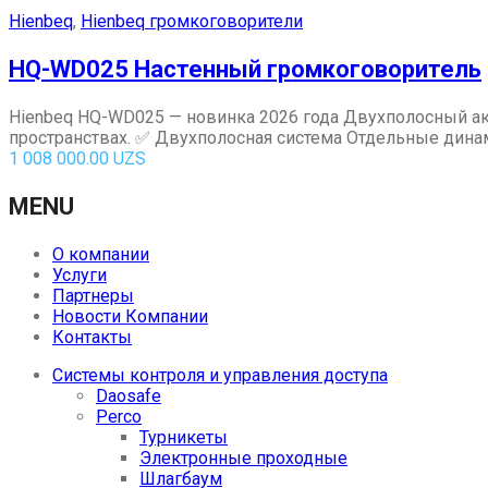
Hienbeq
,
Hienbeq громкоговорители
HQ-WD025 Настенный громкоговоритель
Hienbeq HQ-WD025 — новинка 2026 года Двухполосный ак
пространствах. ✅ Двухполосная система Отдельные динами
1 008 000.00
UZS
MENU
О компании
Услуги
Партнеры
Новости Компании
Контакты
Системы контроля и управления доступа
Daosafe
Perco
Турникеты
Электронные проходные
Шлагбаум