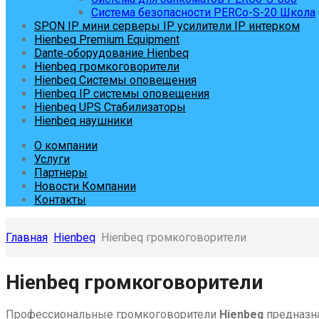
Система безопасности PERCo-S-20 Школа
SPON IP мини серверы IP усилители IP интерком
Hienbeq Premium Equipment
Dante‑оборудование Hienbeq
Hienbeq громкоговорители
Hienbeq Системы оповещения
Hienbeq IP системы оповещения
Hienbeq UPS Стабилизаторы
Hienbeq наушники
О компании
Услуги
Партнеры
Новости Компании
Контакты
Главная
Hienbeq
Hienbeq громкоговорители
Skip
Hienbeq громкоговорители
to
content
Профессиональные громкоговорители
Hienbeq
предназна