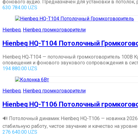
фонового аудио. Предназначен для установки в потолок, 
630 784.00
UZS
Hienbeq
,
Hienbeq громкоговорители
Hienbeq HQ-T104 Потолочный Громкогов
Hienbeq HQ‑T104 — потолочный громкоговоритель 100В К
оповещения и фонового звукового сопровождения в систем
194 880.00
UZS
Hienbeq
,
Hienbeq громкоговорители
Hienbeq HQ-T106 Потолочный громкогов
🔊 Потолочный динамик Hienbeq HQ-T106 — новинка 2026
стабильную работу, чистое звучание и качество на уровне
276 640.00
UZS