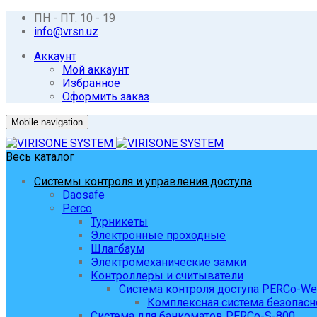
ПН - ПТ: 10 - 19
info@vrsn.uz
Аккаунт
Мой аккаунт
Избранное
Оформить заказ
Mobile navigation
Весь каталог
Системы контроля и управления доступа
Daosafe
Perco
Турникеты
Электронные проходные
Шлагбаум
Электромеханические замки
Контроллеры и считыватели
Система контроля доступа PERCo-W
Комплексная система безопасн
Система для банкоматов PERCo-S-800