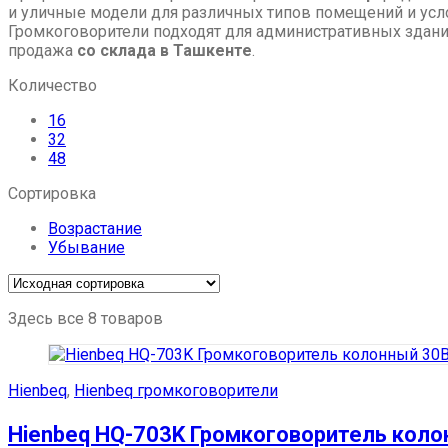
и уличные модели для различных типов помещений и усл
Громкоговорители подходят для административных зданий
продажа
со склада в Ташкенте
.
Количество
16
32
48
Сортировка
Возрастание
Убывание
Здесь все 8 товаров
Hienbeq
,
Hienbeq громкоговорители
Hienbeq HQ-703K Громкоговоритель коло