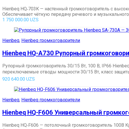
Hienbeq HQ‑703K — настенный громкоговоритель с высо
Обеспечивает чёткую передачу речевого и музыкального си
1 750 000.00
UZS
Hienbeq
,
Hienbeq громкоговорители
Hienbeq HQ-A730 Рупорный громкоговорит
Рупорный громкоговоритель 30/15 Вт, 100 В, IP66 Hienb
переключаемые отводы мощности 30/15 Вт, класс защиты I
920 640.00
UZS
Hienbeq
,
Hienbeq громкоговорители
Hienbeq HQ-F606 Универсальный громко
Hienbeq HQ‑F606 — потолочный громкоговоритель 100В К