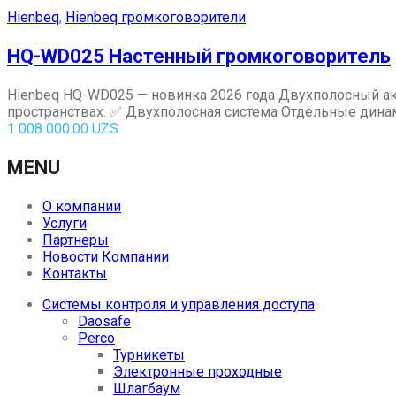
Hienbeq
,
Hienbeq громкоговорители
HQ-WD025 Настенный громкоговоритель
Hienbeq HQ-WD025 — новинка 2026 года Двухполосный ак
пространствах. ✅ Двухполосная система Отдельные динами
1 008 000.00
UZS
MENU
О компании
Услуги
Партнеры
Новости Компании
Контакты
Системы контроля и управления доступа
Daosafe
Perco
Турникеты
Электронные проходные
Шлагбаум