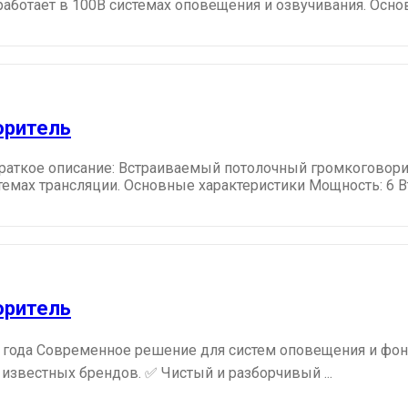
работает в 100В системах оповещения и озвучивания. Основ
оритель
раткое описание: Встраиваемый потолочный громкоговорит
ах трансляции. Основные характеристики Мощность: 6 Вт / 
оритель
 года Современное решение для систем оповещения и фоно
 известных брендов. ✅ Чистый и разборчивый ...