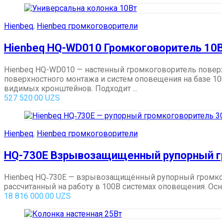
Hienbeq
,
Hienbeq громкоговорители
Hienbeq HQ-WD010 Громкоговоритель 10
Hienbeq HQ-WD010 — настенный громкоговоритель повер
поверхностного монтажа и систем оповещения на базе 
видимых кронштейнов. Подходит ...
527 520.00
UZS
Hienbeq
,
Hienbeq громкоговорители
HQ-730E Взрывозащищенный рупорный гр
Hienbeq HQ‑730E — взрывозащищённый рупорный громког
рассчитанный на работу в 100В системах оповещения. Ос
18 816 000.00
UZS