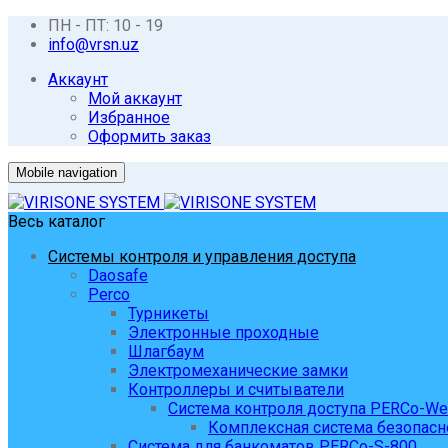
ПН - ПТ: 10 - 19
info@vrsn.uz
Аккаунт
Мой аккаунт
Избранное
Оформить заказ
Mobile navigation
Весь каталог
Системы контроля и управления доступа
Daosafe
Perco
Турникеты
Электронные проходные
Шлагбаум
Электромеханические замки
Контроллеры и считыватели
Система контроля доступа PERCo-W
Комплексная система безопасн
Система для банкоматов PERCo-S-800