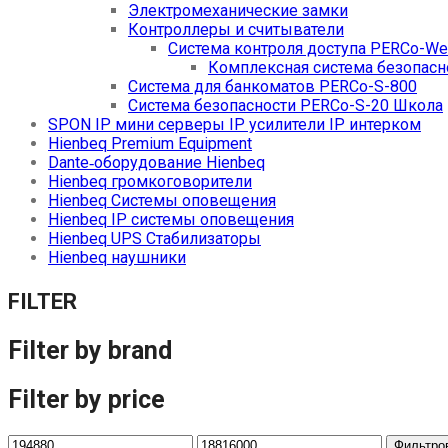
Электромеханические замки
Контроллеры и считыватели
Система контроля доступа PERCo-W
Комплексная система безопасн
Система для банкоматов PERCo-S-800
Система безопасности PERCo-S-20 Школа
SPON IP мини серверы IP усилители IP интерком
Hienbeq Premium Equipment
Dante‑оборудование Hienbeq
Hienbeq громкоговорители
Hienbeq Системы оповещения
Hienbeq IP системы оповещения
Hienbeq UPS Стабилизаторы
Hienbeq наушники
FILTER
Filter by brand
Filter by price
Фильтро