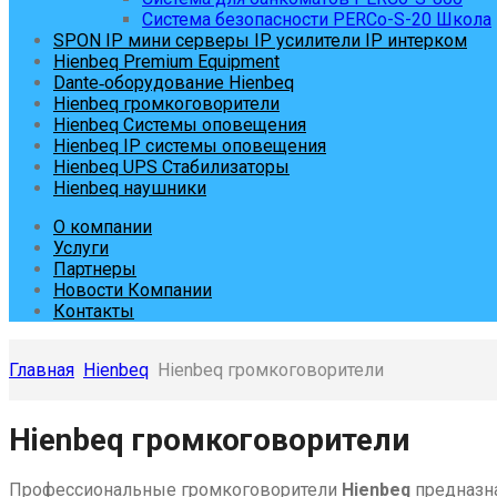
Система безопасности PERCo-S-20 Школа
SPON IP мини серверы IP усилители IP интерком
Hienbeq Premium Equipment
Dante‑оборудование Hienbeq
Hienbeq громкоговорители
Hienbeq Системы оповещения
Hienbeq IP системы оповещения
Hienbeq UPS Стабилизаторы
Hienbeq наушники
О компании
Услуги
Партнеры
Новости Компании
Контакты
Главная
Hienbeq
Hienbeq громкоговорители
Skip
Hienbeq громкоговорители
to
content
Профессиональные громкоговорители
Hienbeq
предназна