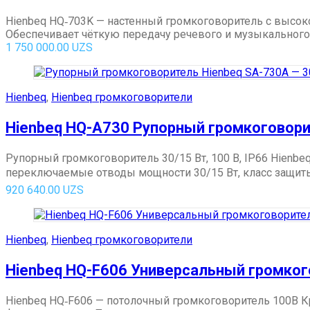
Hienbeq HQ‑703K — настенный громкоговоритель с высо
Обеспечивает чёткую передачу речевого и музыкального си
1 750 000.00
UZS
Hienbeq
,
Hienbeq громкоговорители
Hienbeq HQ-A730 Рупорный громкоговорит
Рупорный громкоговоритель 30/15 Вт, 100 В, IP66 Hienb
переключаемые отводы мощности 30/15 Вт, класс защиты I
920 640.00
UZS
Hienbeq
,
Hienbeq громкоговорители
Hienbeq HQ-F606 Универсальный громко
Hienbeq HQ‑F606 — потолочный громкоговоритель 100В К