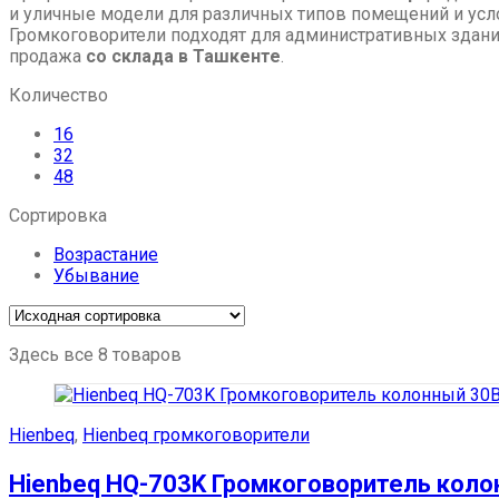
и уличные модели для различных типов помещений и усл
Громкоговорители подходят для административных зданий
продажа
со склада в Ташкенте
.
Количество
16
32
48
Сортировка
Возрастание
Убывание
Здесь все 8 товаров
Hienbeq
,
Hienbeq громкоговорители
Hienbeq HQ-703K Громкоговоритель коло