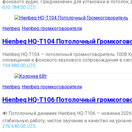
фонового аудио. Предназначен для установки в потолок, 
630 784.00
UZS
Hienbeq
,
Hienbeq громкоговорители
Hienbeq HQ-T104 Потолочный Громкогов
Hienbeq HQ‑T104 — потолочный громкоговоритель 100В К
оповещения и фонового звукового сопровождения в систем
194 880.00
UZS
Hienbeq
,
Hienbeq громкоговорители
Hienbeq HQ-T106 Потолочный громкогов
🔊 Потолочный динамик Hienbeq HQ-T106 — новинка 2026
стабильную работу, чистое звучание и качество на уровне
276 640.00
UZS