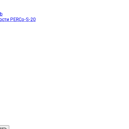
eb
ости PERCo-S-20
вать