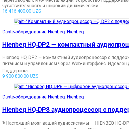
переговорных и AV-инсталляций. Устройство поддержива
чувствительность и широкий динамический ...
16 416 400.00
UZS
Dante‑оборудование Hienbeq
,
Hienbeq
Hienbeq HQ‑DP2 — компактный аудиопроц
Hienbeq HQ‑DP2 — компактный аудиопроцессор с подде
питанием и управлением через Web-интерфейс. Идеален 
Поддержка ...
9 900 800.00
UZS
Dante‑оборудование Hienbeq
,
Hienbeq
Hienbeq HQ‑DP8 аудиопроцессор с подде
🎙 Настоящий мозг вашей аудиосистемы — HIENBEQ HQ‑D