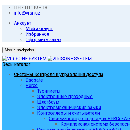
ПН - ПТ: 10 - 19
info@vrsn.uz
Аккаунт
Мой аккаунт
Избранное
Оформить заказ
Mobile navigation
Весь каталог
Системы контроля и управления доступа
Daosafe
Perco
Турникеты
Электронные проходные
Шлагбаум
Электромеханические замки
Контроллеры и считыватели
Система контроля доступа PERCo-W
Комплексная система безопасн
Система для банкоматов PERCo-S-800