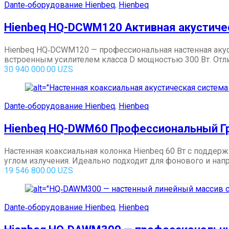
Dante‑оборудование Hienbeq
,
Hienbeq
Hienbeq HQ-DCWM120 Активная акустиче
Hienbeq HQ‑DCWM120 — профессиональная настенная акус
встроенным усилителем класса D мощностью 300 Вт. Отли
30 940 000.00
UZS
Dante‑оборудование Hienbeq
,
Hienbeq
Hienbeq HQ-DWM60 Профессиональный Гр
Настенная коаксиальная колонка Hienbeq 60 Вт с подде
углом излучения. Идеально подходит для фонового и напр
19 546 800.00
UZS
Dante‑оборудование Hienbeq
,
Hienbeq