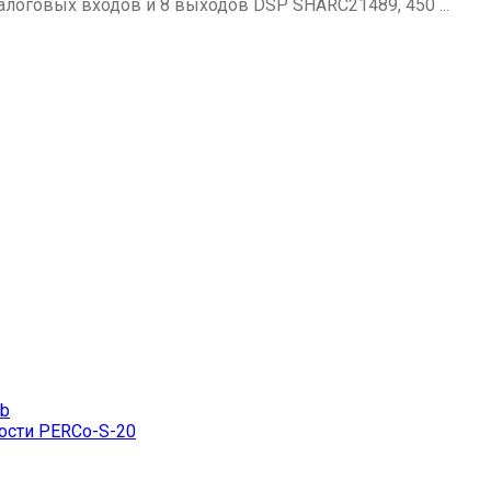
аналоговых входов и 8 выходов DSP SHARC21489, 450 ...
eb
ости PERCo-S-20