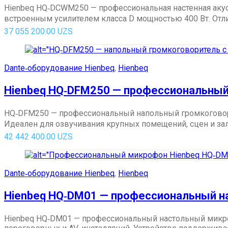
Hienbeq HQ‑DCWM250 — профессиональная настенная акус
встроенным усилителем класса D мощностью 400 Вт. Отли
37 055 200.00
UZS
Dante‑оборудование Hienbeq
,
Hienbeq
Hienbeq HQ‑DFM250 — профессиональный
HQ‑DFM250 — профессиональный напольный громкоговор
Идеален для озвучивания крупных помещений, сцен и зало
42 442 400.00
UZS
Dante‑оборудование Hienbeq
,
Hienbeq
Hienbeq HQ‑DM01 — профессиональный н
Hienbeq HQ‑DM01 — профессиональный настольный микр