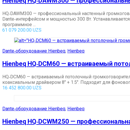
Hienbeq HQ‑DAWM300 — профессиональны
HQ‑DAWM300 — профессиональный настенный громкогово
Dante‑интерфейсом и мощностью 300 Вт. Устанавливается
программное ...
61 079 200.00
UZS
Dante‑оборудование Hienbeq
,
Hienbeq
Hienbeq HQ‑DCM60 — встраиваемый пото
HQ‑DCM60 — встраиваемый потолочный громкоговоритель
коаксиальным драйвером 8″ + 1.5″. Подходит для фоново
16 452 800.00
UZS
Dante‑оборудование Hienbeq
,
Hienbeq
Hienbeq HQ‑DCWM250 — профессиональная