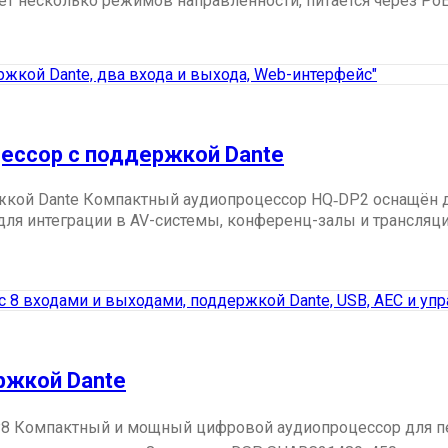
ет несколько режимов направленности, питается через Po
ессор с поддержкой Dante
ржкой Dante Компактный аудиопроцессор HQ‑DP2 оснащён
для интеграции в AV-системы, конференц-залы и трансля
ржкой Dante
P8 Компактный и мощный цифровой аудиопроцессор для пе