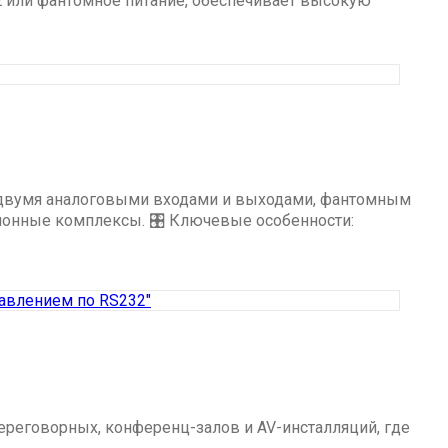
E или фантомное питание, обеспечивает высокую
 двумя аналоговыми входами и выходами, фантомным
ционные комплексы. 🎛 Ключевые особенности:
реговорных, конференц-залов и AV-инсталляций, где