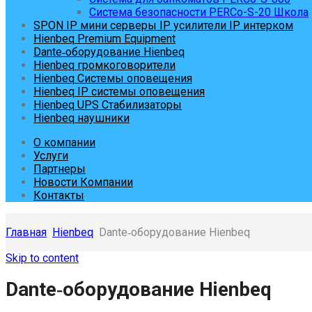
Система безопасности PERCo-S-20 Школа
SPON IP мини серверы IP усилители IP интерком
Hienbeq Premium Equipment
Dante‑оборудование Hienbeq
Hienbeq громкоговорители
Hienbeq Системы оповещения
Hienbeq IP системы оповещения
Hienbeq UPS Стабилизаторы
Hienbeq наушники
О компании
Услуги
Партнеры
Новости Компании
Контакты
Главная
Hienbeq
Dante‑оборудование Hienbeq
Skip to content
Dante‑оборудование Hienbeq