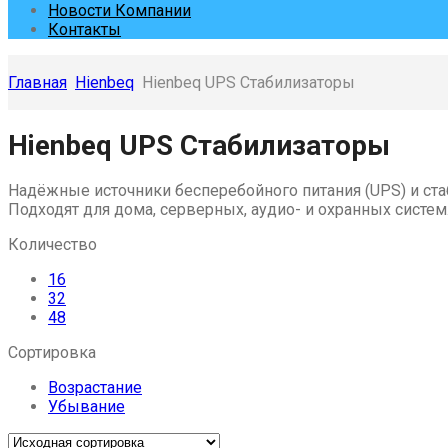
Новости Компании
Контакты
Главная
Hienbeq
Hienbeq UPS Стабилизаторы
Skip
Hienbeq UPS Стабилизаторы
to
content
Надёжные источники бесперебойного питания (UPS) и ста
Подходят для дома, серверных, аудио- и охранных систем
Количество
16
32
48
Сортировка
Возрастание
Убывание