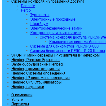
Системы контроля и управления доступа
Daosafe
Perco
Турникеты
Электронные проходные
Шлагбаум
Электромеханические замки
Контроллеры и считыватели
Система контроля доступа PERCo-W
Комплексная система безопасн
Система для банкоматов PERCo-S-800
Система безопасности PERCo-S-20 Школа
SPON IP мини серверы IP усилители IP интерком
Hienbeq Premium Equipment
Dante‑оборудование Hienbeq
Hienbeq громкоговорители
Hienbeq Системы оповещения
Hienbeq IP системы оповещения
Hienbeq UPS Стабилизаторы
Hienbeq наушники
О компании
Услуги
Партнеры