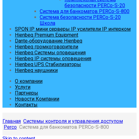
безопасности PERCo-S-20
Система для банкоматов PERCo-S-800
Система безопасности PERCo-S-20
Школа
SPON IP мини серверы IP усилители IP интерком
Hienbeq Premium Equipment
Dante‑оборудование Hienbeq
Hienbeq громкоговорители
Hienbeq Системы оповещения
Hienbeq IP системы оповещения
Hienbeq UPS Стабилизаторы
Hienbeq наушники
О компании
Услуги
Партнеры
Новости Компании
Контакты
Главная
Системы контроля и управления доступом
Perco
Система для банкоматов PERCo-S-800
Skip to content