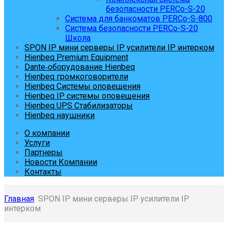
безопасности PERCo-S-20
Система для банкоматов PERCo-S-800
Система безопасности PERCo-S-20
Школа
SPON IP мини серверы IP усилители IP интерком
Hienbeq Premium Equipment
Dante‑оборудование Hienbeq
Hienbeq громкоговорители
Hienbeq Системы оповещения
Hienbeq IP системы оповещения
Hienbeq UPS Стабилизаторы
Hienbeq наушники
О компании
Услуги
Партнеры
Новости Компании
Контакты
Главная
SPON IP мини серверы IP усилители IP
интерком