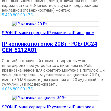
использования в помещениях, отличается высокой
надежностью, HD-качеством звука и поддерживает
накладной (поверхностный) монтаж.
5 420 800.00
UZS
SPON IP мини серверы IP усилители IP интерком
IP колонка потолок 20Вт -POE/ DC24
GEN-6212A01
Сетевой потолочный громкоговоритель — это
интегрированное устройство с питанием по PoE,
предназначенное для скрытого монтажа в потолок. Он
оснащён встроенным усилителем мощностью 20 Вт,
имеет 80 МБ памяти для хранения до 20 аудиофайлов
(WAV/MP3) и поддерживает ...
6 036 800.00
UZS
SPON IP мини серверы IP усилители IP интерком