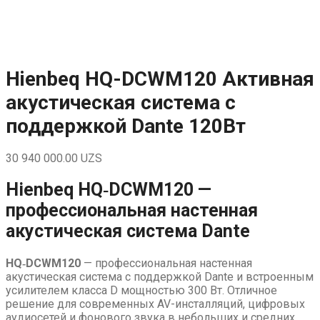
Skip
to
content
Hienbeq HQ-DCWM120 Активная
акустическая система с
поддержкой Dante 120Вт
30 940 000.00
UZS
Hienbeq HQ‑DCWM120 —
профессиональная настенная
акустическая система Dante
HQ‑DCWM120
— профессиональная настенная
акустическая система с поддержкой Dante и встроенным
усилителем класса D мощностью 300 Вт. Отличное
решение для современных AV-инсталляций, цифровых
аудиосетей и фонового звука в небольших и средних