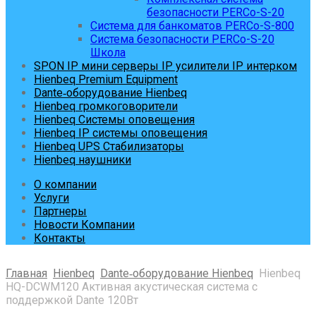
безопасности PERCo-S-20
Система для банкоматов PERCo-S-800
Система безопасности PERCo-S-20
Школа
SPON IP мини серверы IP усилители IP интерком
Hienbeq Premium Equipment
Dante‑оборудование Hienbeq
Hienbeq громкоговорители
Hienbeq Системы оповещения
Hienbeq IP системы оповещения
Hienbeq UPS Стабилизаторы
Hienbeq наушники
О компании
Услуги
Партнеры
Новости Компании
Контакты
Главная
Hienbeq
Dante‑оборудование Hienbeq
Hienbeq
HQ-DCWM120 Активная акустическая система с
поддержкой Dante 120Вт