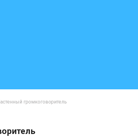
стенный громкоговоритель
воритель