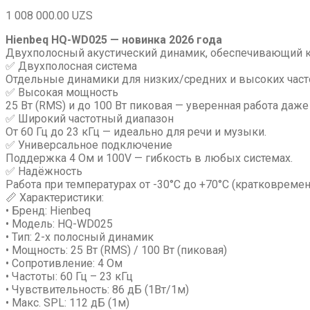
1 008 000.00
UZS
Hienbeq HQ-WD025 — новинка 2026 года
Двухполосный акустический динамик, обеспечивающий кач
✅ Двухполосная система
Отдельные динамики для низких/средних и высоких част
✅ Высокая мощность
25 Вт (RMS) и до 100 Вт пиковая — уверенная работа даж
✅ Широкий частотный диапазон
От 60 Гц до 23 кГц — идеально для речи и музыки.
✅ Универсальное подключение
Поддержка 4 Ом и 100V — гибкость в любых системах.
✅ Надёжность
Работа при температурах от -30°C до +70°C (кратковремен
📏 Характеристики:
• Бренд: Hienbeq
• Модель: HQ-WD025
• Тип: 2-х полосный динамик
• Мощность: 25 Вт (RMS) / 100 Вт (пиковая)
• Сопротивление: 4 Ом
• Частоты: 60 Гц – 23 кГц
• Чувствительность: 86 дБ (1Вт/1м)
• Макс. SPL: 112 дБ (1м)