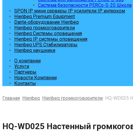
Система безопасности PERCo-S-20 Школа
SPON IP мини серверы IP усилители IP интерком
Hienbeq Premium Equipment
Dante‑оборудование Hienbeq
Hienbeq громкоговорители
Hienbeq Системы оповещения
Hienbeq IP системы оповещения
Hienbeq UPS Стабилизаторы
Hienbeq наушники
О компании
Услуги
Партнеры
Новости Компании
Контакты
Главная
Hienbeq
Hienbeq громкоговорители
HQ-WD025 На
Skip
to
content
HQ-WD025 Настенный громкого