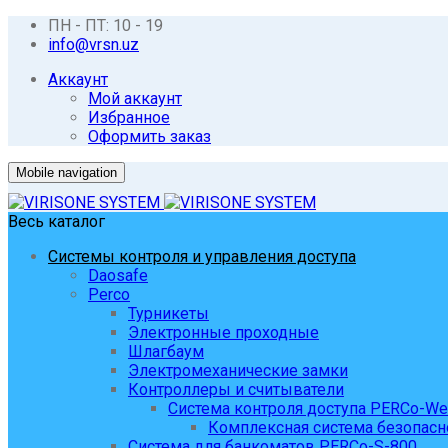
ПН - ПТ: 10 - 19
info@vrsn.uz
Аккаунт
Мой аккаунт
Избранное
Оформить заказ
Mobile navigation
Весь каталог
Системы контроля и управления доступа
Daosafe
Perco
Турникеты
Электронные проходные
Шлагбаум
Электромеханические замки
Контроллеры и считыватели
Система контроля доступа PERCo-W
Комплексная система безопасн
Система для банкоматов PERCo-S-800