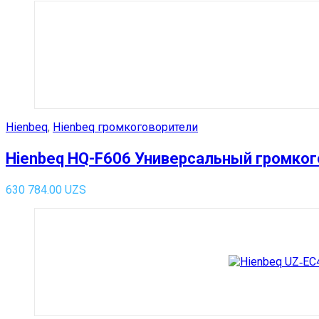
Hienbeq
,
Hienbeq громкоговорители
Hienbeq HQ-F606 Универсальный громко
630 784.00
UZS