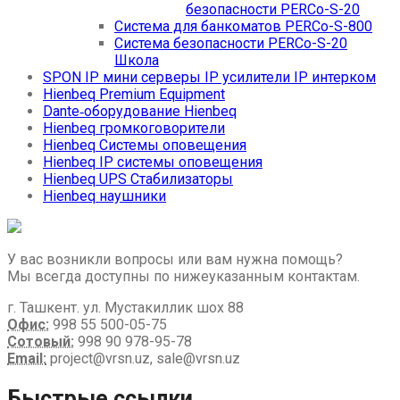
безопасности PERCo-S-20
Система для банкоматов PERCo-S-800
Система безопасности PERCo-S-20
Школа
SPON IP мини серверы IP усилители IP интерком
Hienbeq Premium Equipment
Dante‑оборудование Hienbeq
Hienbeq громкоговорители
Hienbeq Системы оповещения
Hienbeq IP системы оповещения
Hienbeq UPS Стабилизаторы
Hienbeq наушники
У вас возникли вопросы или вам нужна помощь?
Мы всегда доступны по нижеуказанным контактам.
г. Ташкент. ул. Мустакиллик шох 88
Офис:
998 55 500-05-75
Сотовый:
998 90 978-95-78
Email:
project@vrsn.uz, sale@vrsn.uz
Быстрые ссылки