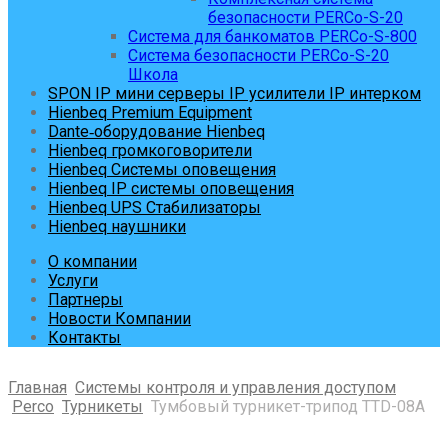
безопасности PERCo-S-20
Система для банкоматов PERCo-S-800
Система безопасности PERCo-S-20
Школа
SPON IP мини серверы IP усилители IP интерком
Hienbeq Premium Equipment
Dante‑оборудование Hienbeq
Hienbeq громкоговорители
Hienbeq Системы оповещения
Hienbeq IP системы оповещения
Hienbeq UPS Стабилизаторы
Hienbeq наушники
О компании
Услуги
Партнеры
Новости Компании
Контакты
Главная
Системы контроля и управления доступом
Perco
Турникеты
Тумбовый турникет-трипод TTD-08A