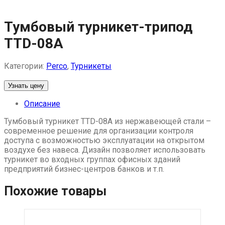
Skip
to
content
Тумбовый турникет-трипод
TTD-08A
Категории:
Perco
,
Турникеты
Узнать цену
Описание
Тумбовый турникет TTD-08А из нержавеющей стали –
современное решение для организации контроля
доступа с возможностью эксплуатации на открытом
воздухе без навеса. Дизайн позволяет использовать
турникет во входных группах офисных зданий
предприятий бизнес-центров банков и т.п.
Похожие товары