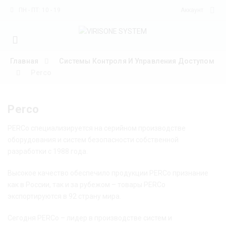
ПН - ПТ: 10 - 19
Аккаунт
Mobile
navigation
Главная
Системы Контроля И Управления Доступом
Perco
Perco
Skip to content
PERCo специализируется на серийном производстве
оборудования и систем безопасности собственной
разработки с 1988 года.
Высокое качество обеспечило продукции PERCo признание
как в России, так и за рубежом – товары PERCo
экспортируются в 92 страну мира.
Сегодня PERCo – лидер в производстве систем и