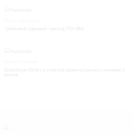
Perco
,
Турникеты
Тумбовый турникет-трипод TTD-08A
Perco
,
Шлагбаум
Шлагбаум GS04 со стрелой прямоугольного сечения 3
метра