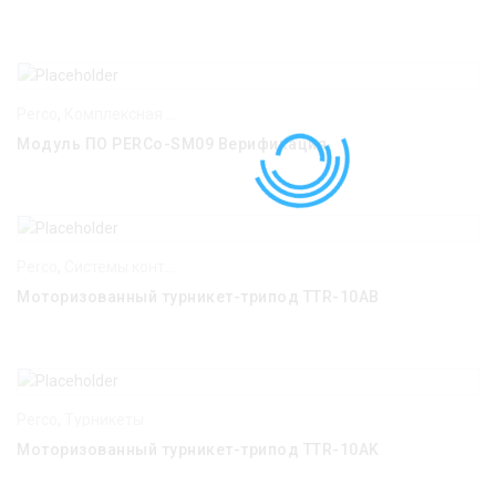
Perco
,
Комплексная система безопасности PERCo-S-20
Модуль ПО PERCo-SM09 Верификация
Perco
,
Системы контроля и управления доступом
,
Турникеты
Моторизованный турникет-трипод TTR-10АB
Perco
,
Турникеты
Моторизованный турникет-трипод TTR-10АK