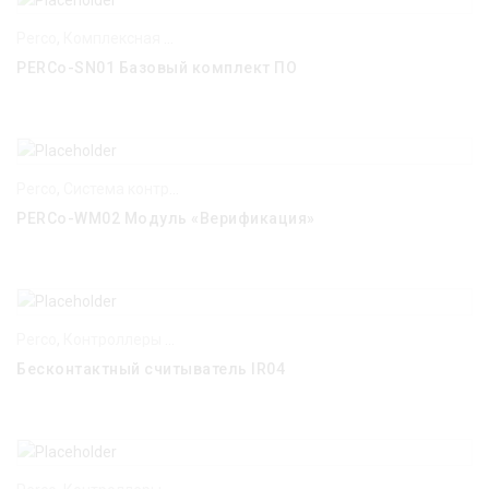
Perco
,
Комплексная система безопасности PERCo-S-20
PERCo-SN01 Базовый комплект ПО
Perco
,
Система контроля доступа PERCo-Web
PERCo-WM02 Модуль «Верификация»
Perco
,
Контроллеры и считыватели
Бесконтактный считыватель IR04