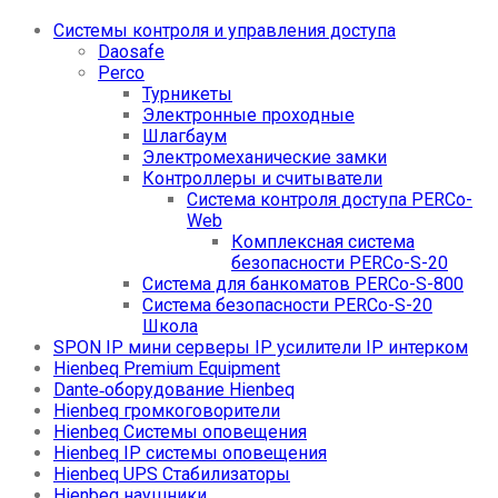
Системы контроля и управления доступа
Daosafe
Perco
Турникеты
Электронные проходные
Шлагбаум
Электромеханические замки
Контроллеры и считыватели
Система контроля доступа PERCo-
Web
Комплексная система
безопасности PERCo-S-20
Система для банкоматов PERCo-S-800
Система безопасности PERCo-S-20
Школа
SPON IP мини серверы IP усилители IP интерком
Hienbeq Premium Equipment
Dante‑оборудование Hienbeq
Hienbeq громкоговорители
Hienbeq Системы оповещения
Hienbeq IP системы оповещения
Hienbeq UPS Стабилизаторы
Hienbeq наушники