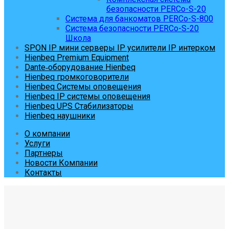
безопасности PERCo-S-20
Система для банкоматов PERCo-S-800
Система безопасности PERCo-S-20
Школа
SPON IP мини серверы IP усилители IP интерком
Hienbeq Premium Equipment
Dante‑оборудование Hienbeq
Hienbeq громкоговорители
Hienbeq Системы оповещения
Hienbeq IP системы оповещения
Hienbeq UPS Стабилизаторы
Hienbeq наушники
О компании
Услуги
Партнеры
Новости Компании
Контакты
Skip
to
content