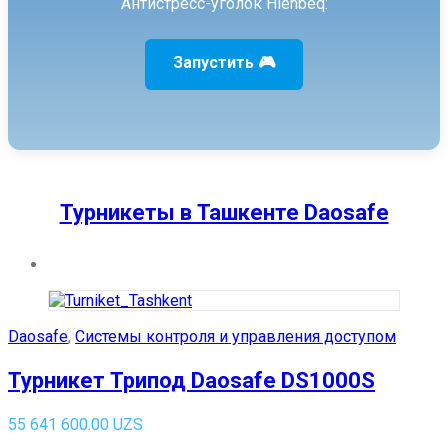
Антистресс-уголок Hienbeq:
Запустить 🎮
Турникеты в Ташкенте Daosafe
Daosafe
,
Системы контроля и управления доступом
Турникет Трипод Daosafe DS1000S
55 641 600.00
UZS