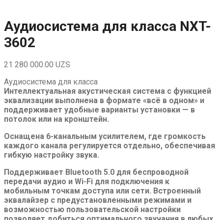
Skip
to
content
Аудиосистема для класса NXT-
3602
21 280 000.00
UZS
Аудиосистема для класса
Интеллектуальная акустическая система с функцией
эквализации выполнена в формате «всё в одном» и
поддерживает удобные варианты установки — в
потолок или на кронштейн.
Оснащена 6-канальным усилителем, где громкость
каждого канала регулируется отдельно, обеспечивая
гибкую настройку звука.
Поддерживает Bluetooth 5.0 для беспроводной
передачи аудио и Wi-Fi для подключения к
мобильным точкам доступа или сети. Встроенный
эквалайзер с предустановленными режимами и
возможностью пользовательской настройки
позволяет добиться оптимального звучания в любых