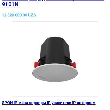
9101N
12 320 000.00
UZS
SPON IP мини серверы IP усилители IP интерком