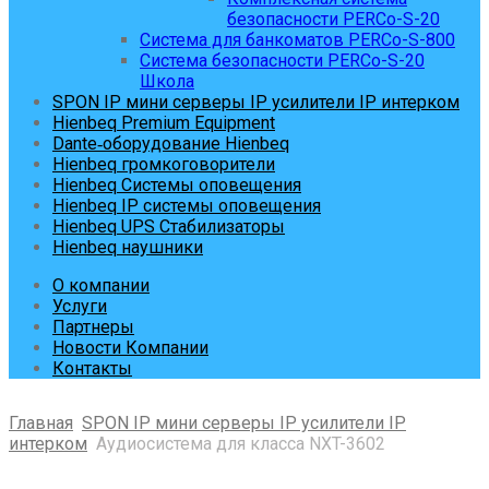
безопасности PERCo-S-20
Система для банкоматов PERCo-S-800
Система безопасности PERCo-S-20
Школа
SPON IP мини серверы IP усилители IP интерком
Hienbeq Premium Equipment
Dante‑оборудование Hienbeq
Hienbeq громкоговорители
Hienbeq Системы оповещения
Hienbeq IP системы оповещения
Hienbeq UPS Стабилизаторы
Hienbeq наушники
О компании
Услуги
Партнеры
Новости Компании
Контакты
Главная
SPON IP мини серверы IP усилители IP
интерком
Аудиосистема для класса NXT-3602