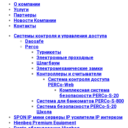
О компании
Услуги
Партнеры
Новости Компании
Контакты
Системы контроля и управления доступа
Daosafe
Perco
Турникеты
Электронные проходные
Шлагбаум
Электромеханические замки
Контроллеры и считыватели
Система контроля доступа
PERCo-Web
Комплексная система
безопасности PERCo-S-20
Система для банкоматов PERCo-S-800
Система безопасности PERCo-S-20
Школа
SPON IP мини серверы IP усилители IP интерком
Hienbeq Premium Equipment