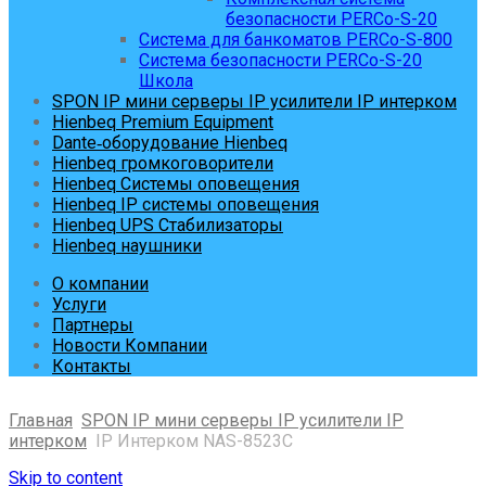
безопасности PERCo-S-20
Система для банкоматов PERCo-S-800
Система безопасности PERCo-S-20
Школа
SPON IP мини серверы IP усилители IP интерком
Hienbeq Premium Equipment
Dante‑оборудование Hienbeq
Hienbeq громкоговорители
Hienbeq Системы оповещения
Hienbeq IP системы оповещения
Hienbeq UPS Стабилизаторы
Hienbeq наушники
О компании
Услуги
Партнеры
Новости Компании
Контакты
Главная
SPON IP мини серверы IP усилители IP
интерком
IP Интерком NAS-8523C
Skip to content