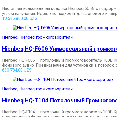
Настенная коаксиальная колонка Hienbeq 60 Вт с подде
углом излучения. Идеально подходит для фонового и напр
19 546 800.00
UZS
Hienbeq
,
Hienbeq громкоговорители
Hienbeq HQ-F606 Универсальный громко
Hienbeq HQ‑F606 — потолочный громкоговоритель 100В К
фонового аудио. Предназначен для установки в потолок, 
630 784.00
UZS
Hienbeq
,
Hienbeq громкоговорители
Hienbeq HQ-T104 Потолочный Громкогов
Hienbeq HQ‑T104 — потолочный громкоговоритель 100В К
оповещения и фонового звукового сопровождения в систем