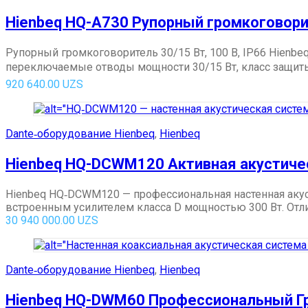
Hienbeq HQ-A730 Рупорный громкоговорит
Рупорный громкоговоритель 30/15 Вт, 100 В, IP66 Hienb
переключаемые отводы мощности 30/15 Вт, класс защиты I
920 640.00
UZS
Dante‑оборудование Hienbeq
,
Hienbeq
Hienbeq HQ-DCWM120 Активная акустиче
Hienbeq HQ‑DCWM120 — профессиональная настенная акус
встроенным усилителем класса D мощностью 300 Вт. Отли
30 940 000.00
UZS
Dante‑оборудование Hienbeq
,
Hienbeq
Hienbeq HQ-DWM60 Профессиональный Гр