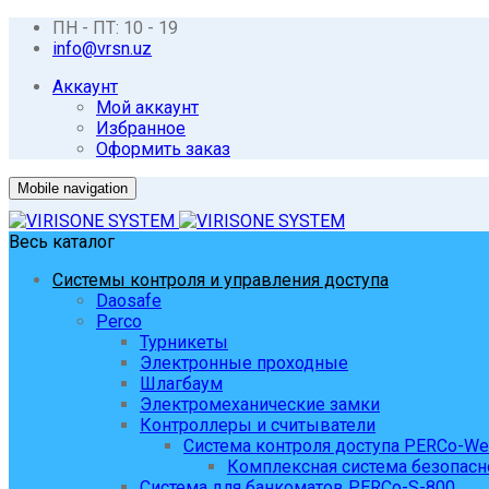
ПН - ПТ: 10 - 19
info@vrsn.uz
Аккаунт
Мой аккаунт
Избранное
Оформить заказ
Mobile navigation
Весь каталог
Системы контроля и управления доступа
Daosafe
Perco
Турникеты
Электронные проходные
Шлагбаум
Электромеханические замки
Контроллеры и считыватели
Система контроля доступа PERCo-W
Комплексная система безопасн
Система для банкоматов PERCo-S-800