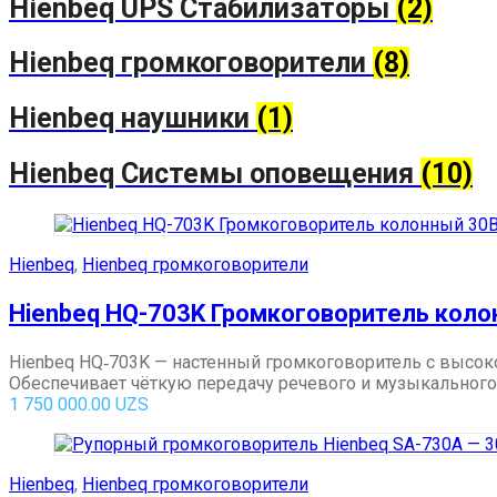
Hienbeq UPS Стабилизаторы
(2)
Hienbeq громкоговорители
(8)
Hienbeq наушники
(1)
Hienbeq Системы оповещения
(10)
Hienbeq
,
Hienbeq громкоговорители
Hienbeq HQ-703K Громкоговоритель коло
Hienbeq HQ‑703K — настенный громкоговоритель с высо
Обеспечивает чёткую передачу речевого и музыкального си
1 750 000.00
UZS
Hienbeq
,
Hienbeq громкоговорители