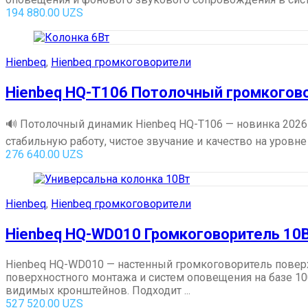
194 880.00
UZS
Hienbeq
,
Hienbeq громкоговорители
Hienbeq HQ-T106 Потолочный громкогов
🔊 Потолочный динамик Hienbeq HQ-T106 — новинка 2026
стабильную работу, чистое звучание и качество на уровне
276 640.00
UZS
Hienbeq
,
Hienbeq громкоговорители
Hienbeq HQ-WD010 Громкоговоритель 10
Hienbeq HQ-WD010 — настенный громкоговоритель повер
поверхностного монтажа и систем оповещения на базе 
видимых кронштейнов. Подходит ...
527 520.00
UZS