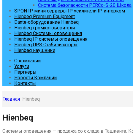
Система безопасности PERCo-S-20 Школа
SPON IP мини серверы IP усилители IP интерком
Hienbeq Premium Equipment
Dante‑оборудование Hienbeq
Hienbeq громкоговорители
Hienbeq Системы оповещения
Hienbeq IP системы оповещения
Hienbeq UPS Стабилизаторы
Hienbeq наушники
О компании
Услуги
Партнеры
Новости Компании
Контакты
Главная
Hienbeq
Skip
Hienbeq
to
content
Системы оповещения — продажа со склада в Ташкенте. Ко