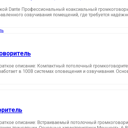
ржкой Dante Профессиональный коаксиальный громкоговори
авленного озвучивания помещений, где требуется надёжност
говоритель
раткое описание: Компактный потолочный громкоговорите
работает в 100В системах оповещения и озвучивания. Основ
оритель
раткое описание: Встраиваемый потолочный громкоговорит
ах трансляции. Основные характеристики Мощность: 6 Вт / 