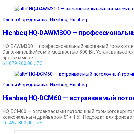
Dante‑оборудование Hienbeq
,
Hienbeq
Hienbeq HQ‑DAWM300 — профессиональны
HQ‑DAWM300 — профессиональный настенный громкогово
Dante‑интерфейсом и мощностью 300 Вт. Устанавливается
программное ...
61 079 200.00
UZS
Dante‑оборудование Hienbeq
,
Hienbeq
Hienbeq HQ‑DCM60 — встраиваемый пото
HQ‑DCM60 — встраиваемый потолочный громкоговоритель
коаксиальным драйвером 8″ + 1.5″. Подходит для фоново
16 452 800.00
UZS