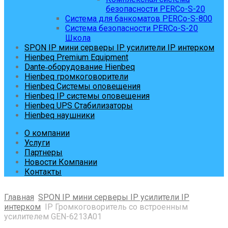
безопасности PERCo-S-20
Система для банкоматов PERCo-S-800
Система безопасности PERCo-S-20
Школа
SPON IP мини серверы IP усилители IP интерком
Hienbeq Premium Equipment
Dante‑оборудование Hienbeq
Hienbeq громкоговорители
Hienbeq Системы оповещения
Hienbeq IP системы оповещения
Hienbeq UPS Стабилизаторы
Hienbeq наушники
О компании
Услуги
Партнеры
Новости Компании
Контакты
Главная
SPON IP мини серверы IP усилители IP
интерком
IP Громкоговоритель со встроенным
усилителем GEN-6213A01