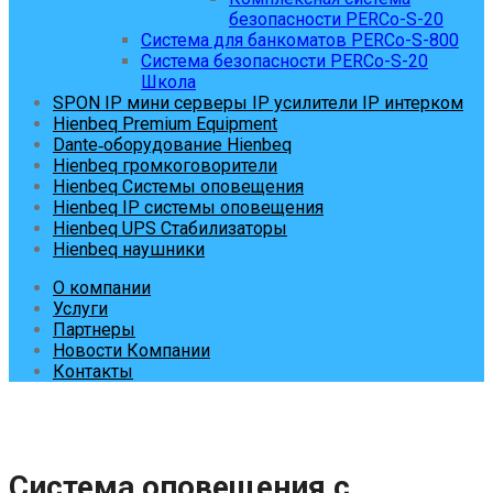
безопасности PERCo-S-20
Система для банкоматов PERCo-S-800
Система безопасности PERCo-S-20
Школа
SPON IP мини серверы IP усилители IP интерком
Hienbeq Premium Equipment
Dante‑оборудование Hienbeq
Hienbeq громкоговорители
Hienbeq Системы оповещения
Hienbeq IP системы оповещения
Hienbeq UPS Стабилизаторы
Hienbeq наушники
О компании
Услуги
Партнеры
Новости Компании
Контакты
Система оповещения с