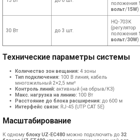
15 Вт
до 6 шт.
положения
вольт
/
15W
)
HQ-703K
(регулятор
30 Вт
до 3 шт.
положения
вольт
/
30W
)
Технические параметры системы
Количество зон вещания:
4 зоны
Тип подключения:
100 В линия, кабель
многожильный 2×2,5 мм²
Контроль линий:
активный (на обрыв/КЗ)
Макс. нагрузка на линию:
100 Вт
Расстояние до блока расширения:
до 600 м
Интерфейс связи:
RJ-45 (UTP CAT 5E)
Масштабирование
К одному
блоку UZ-EC480
можно подключить до
32