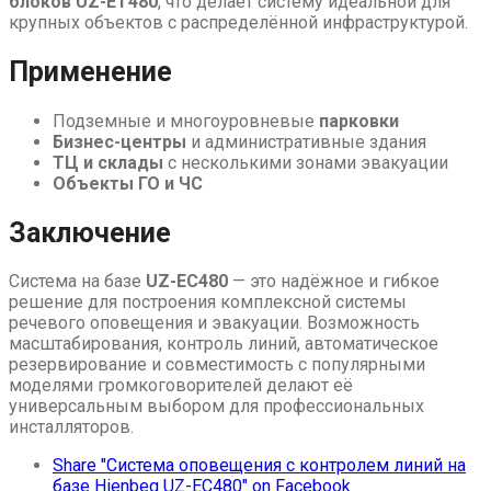
блоков UZ-ET480
, что делает систему идеальной для
крупных объектов с распределённой инфраструктурой.
Применение
Подземные и многоуровневые
парковки
Бизнес-центры
и административные здания
ТЦ и склады
с несколькими зонами эвакуации
Объекты ГО и ЧС
Заключение
Система на базе
UZ-EC480
— это надёжное и гибкое
решение для построения комплексной системы
речевого оповещения и эвакуации. Возможность
масштабирования, контроль линий, автоматическое
резервирование и совместимость с популярными
моделями громкоговорителей делают её
универсальным выбором для профессиональных
инсталляторов.
Share "Система оповещения с контролем линий на
базе Hienbeq UZ-EC480" on Facebook