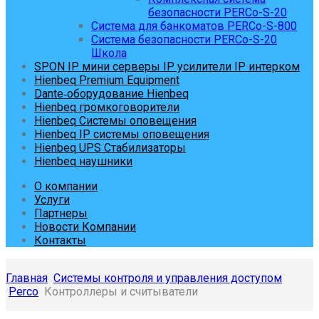
безопасности PERCo-S-20
Система для банкоматов PERCo-S-800
Система безопасности PERCo-S-20
Школа
SPON IP мини серверы IP усилители IP интерком
Hienbeq Premium Equipment
Dante‑оборудование Hienbeq
Hienbeq громкоговорители
Hienbeq Системы оповещения
Hienbeq IP системы оповещения
Hienbeq UPS Стабилизаторы
Hienbeq наушники
О компании
Услуги
Партнеры
Новости Компании
Контакты
Главная
Системы контроля и управления доступом
Perco
Контроллеры и считыватели