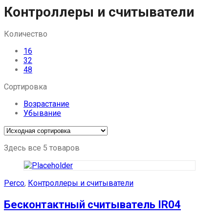
Skip
Контроллеры и считыватели
to
content
Количество
16
32
48
Сортировка
Возрастание
Убывание
Здесь все 5 товаров
Perco
,
Контроллеры и считыватели
Бесконтактный считыватель IR04