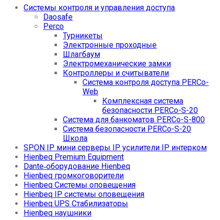
Системы контроля и управления доступа
Daosafe
Perco
Турникеты
Электронные проходные
Шлагбаум
Электромеханические замки
Контроллеры и считыватели
Система контроля доступа PERCo-
Web
Комплексная система
безопасности PERCo-S-20
Система для банкоматов PERCo-S-800
Система безопасности PERCo-S-20
Школа
SPON IP мини серверы IP усилители IP интерком
Hienbeq Premium Equipment
Dante‑оборудование Hienbeq
Hienbeq громкоговорители
Hienbeq Системы оповещения
Hienbeq IP системы оповещения
Hienbeq UPS Стабилизаторы
Hienbeq наушники