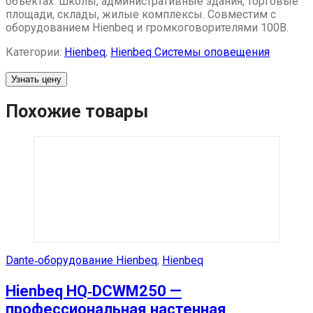
объектах: школы, административные здания, торговые
площади, склады, жилые комплексы. Совместим с
оборудованием Hienbeq и громкоговорителями 100В.
Категории:
Hienbeq
,
Hienbeq Системы оповещения
Узнать цену
Похожие товары
Dante‑оборудование Hienbeq
,
Hienbeq
Hienbeq HQ‑DCWM250 —
профессиональная настенная