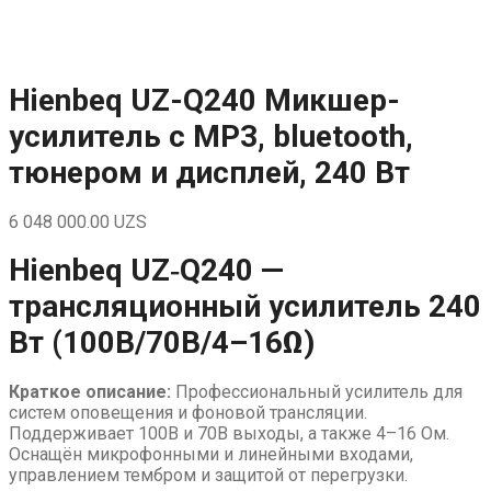
Skip
to
content
Hienbeq UZ-Q240 Микшер-
усилитель с MP3, bluetooth,
тюнером и дисплей, 240 Вт
6 048 000.00
UZS
Hienbeq UZ‑Q240 —
трансляционный усилитель 240
Вт (100В/70В/4–16Ω)
Краткое описание:
Профессиональный усилитель для
систем оповещения и фоновой трансляции.
Поддерживает 100В и 70В выходы, а также 4–16 Ом.
Оснащён микрофонными и линейными входами,
управлением тембром и защитой от перегрузки.