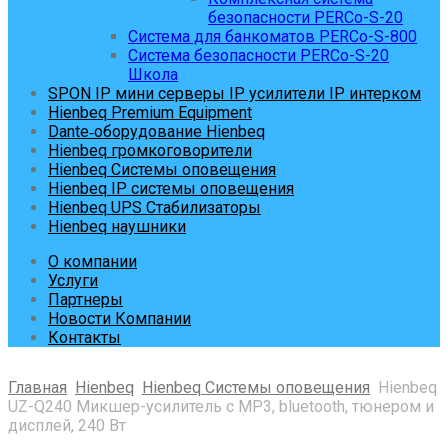
безопасности PERCo-S-20
Система для банкоматов PERCo-S-800
Система безопасности PERCo-S-20
Школа
SPON IP мини серверы IP усилители IP интерком
Hienbeq Premium Equipment
Dante‑оборудование Hienbeq
Hienbeq громкоговорители
Hienbeq Системы оповещения
Hienbeq IP системы оповещения
Hienbeq UPS Стабилизаторы
Hienbeq наушники
О компании
Услуги
Партнеры
Новости Компании
Контакты
Главная
Hienbeq
Hienbeq Системы оповещения
Hienbeq
UZ-Q240 Микшер-усилитель с MP3, bluetooth, тюнером и
дисплей, 240 Вт