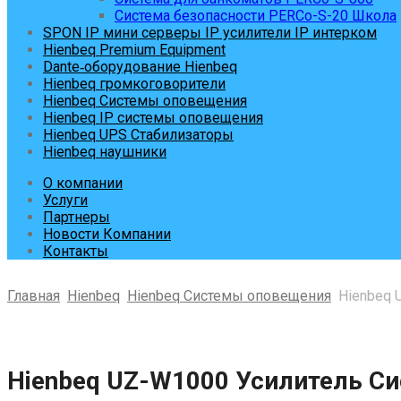
Система безопасности PERCo-S-20 Школа
SPON IP мини серверы IP усилители IP интерком
Hienbeq Premium Equipment
Dante‑оборудование Hienbeq
Hienbeq громкоговорители
Hienbeq Системы оповещения
Hienbeq IP системы оповещения
Hienbeq UPS Стабилизаторы
Hienbeq наушники
О компании
Услуги
Партнеры
Новости Компании
Контакты
Главная
Hienbeq
Hienbeq Системы оповещения
Hienbeq 
Skip
to
content
Hienbeq UZ-W1000 Усилитель С