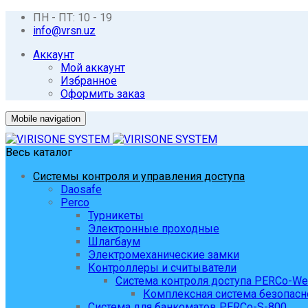
ПН - ПТ: 10 - 19
info@vrsn.uz
Аккаунт
Мой аккаунт
Избранное
Оформить заказ
Mobile navigation
Весь каталог
Системы контроля и управления доступа
Daosafe
Perco
Турникеты
Электронные проходные
Шлагбаум
Электромеханические замки
Контроллеры и считыватели
Система контроля доступа PERCo-W
Комплексная система безопасн
Система для банкоматов PERCo-S-800