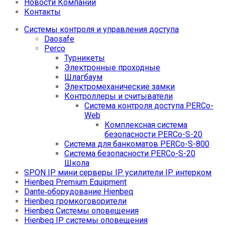
Новости Компании
Контакты
Системы контроля и управления доступа
Daosafe
Perco
Турникеты
Электронные проходные
Шлагбаум
Электромеханические замки
Контроллеры и считыватели
Система контроля доступа PERCo-
Web
Комплексная система
безопасности PERCo-S-20
Система для банкоматов PERCo-S-800
Система безопасности PERCo-S-20
Школа
SPON IP мини серверы IP усилители IP интерком
Hienbeq Premium Equipment
Dante‑оборудование Hienbeq
Hienbeq громкоговорители
Hienbeq Системы оповещения
Hienbeq IP системы оповещения