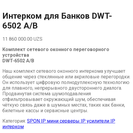
Skip
to
content
Интерком для Банков DWT-
6502 A/B
11 860 000.00
UZS
Комплект сетевого оконного переговорного
устройства
DWT-6502 A/B
Наш комплект сетевого оконного интеркома улучшает
общение через стеклянные или акриловые перегородки.
Он использует цифровую полнодуплексную технологию
для плавного, непрерывного двустороннего диалога.
Продвинутая система шумоподавления
отфильтровывает окружающий шум, обеспечивая
чёткую связь даже в шумных местах, таких как банки,
билетные кассы и сервисные центры.
Категория:
SPON IP мини серверы IP усилители IP
интерком