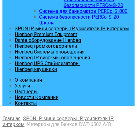
безопасности PERCo-S-20
Система для банкоматов PERCo-S-800
Система безопасности PERCo-S-20
Школа
SPON IP мини серверы IP усилители IP интерком
Hienbeq Premium Equipment
Dante‑оборудование Hienbeq
Hienbeq громкоговорители
Hienbeq Системы оповещения
Hienbeq IP системы оповещения
Hienbeq UPS Стабилизаторы
Hienbeq наушники
О компании
Услуги
Партнеры
Новости Компании
Контакты
Главная
SPON IP мини серверы IP усилители IP
интерком
Интерком для Банков DWT-6502 A/B