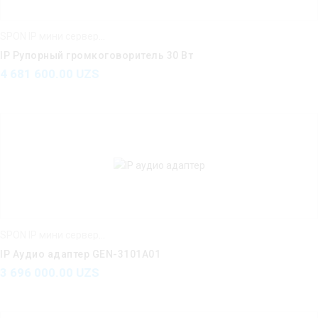
SPON IP мини серверы IP усилители IP интерком
IP Рупорный громкоговоритель 30 Вт
4 681 600.00
UZS
SPON IP мини серверы IP усилители IP интерком
IP Аудио адаптер GEN-3101A01
3 696 000.00
UZS