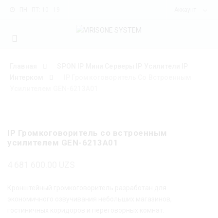
ПН - ПТ: 10 - 19
Аккаунт
Mobile
navigation
Главная
SPON IP Мини Серверы IP Усилители IP
Интерком
IP Громкоговоритель Со Встроенным
Усилителем GEN-6213A01
Skip to content
IP Громкоговоритель со встроенным
усилителем GEN-6213A01
4 681 600.00
UZS
Кронштейный громкоговоритель разработан для
экономичного озвучивания небольших магазинов,
гостиничных коридоров и переговорных комнат.