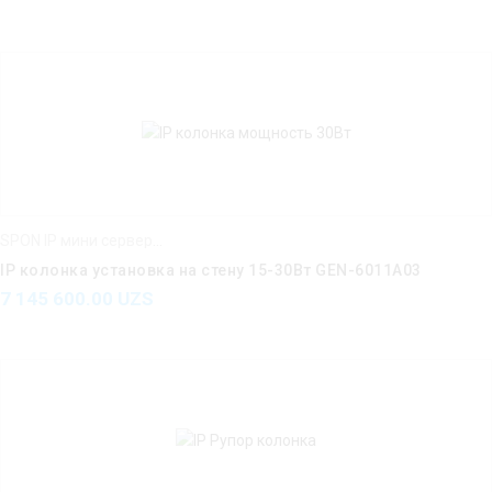
SPON IP мини серверы IP усилители IP интерком
IP колонка установка на стену 15-30Вт GEN-6011A03
7 145 600.00
UZS