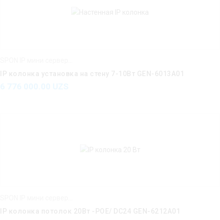
SPON IP мини серверы IP усилители IP интерком
IP колонка установка на стену 7-10Вт GEN-6013A01
6 776 000.00
UZS
SPON IP мини серверы IP усилители IP интерком
IP колонка потолок 20Вт -POE/ DC24 GEN-6212A01