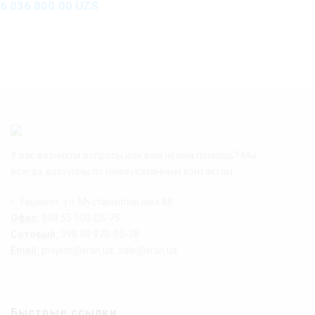
6 036 800.00
UZS
У вас возникли вопросы или вам нужна помощь? Мы
всегда доступны по нижеуказанным контактам.
г. Ташкент. ул. Мустакиллик шох 88
Офис:
998 55 500-05-75
Сотовый:
998 90 978-95-78
Email:
project@vrsn.uz, sale@vrsn.uz
Быстрые ссылки