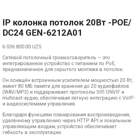
Skip
to
content
IP колонка потолок 20Вт -POE/
DC24 GEN-6212A01
6 036 800.00
UZS
Сетевой потолочный громкоговоритель — это
интегрированное устройство с питанием по PoE,
предназначенное для скрытого монтажа в потолок.
Он оснащён встроенным усилителем мощностью 20 Вт,
имеет 80 МБ памяти для хранения до 20 аудиофайлов
(WAV/MP3) и поддерживает протоколы SIP, ONVIF и
multicast-аудио, обеспечивая лёгкую интеграцию с VoIP-
и видеосистемами управления.
Благодаря функциям планирования воспроизведения,
удалённому управлению через HTTP API и локальным
управляющим входам, устройство обеспечивает
гибкость в эксплуатации.