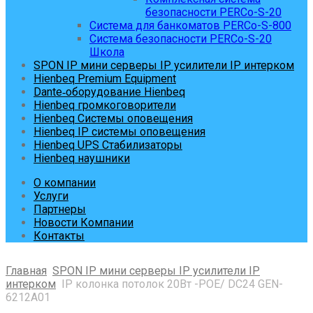
безопасности PERCo-S-20
Система для банкоматов PERCo-S-800
Система безопасности PERCo-S-20
Школа
SPON IP мини серверы IP усилители IP интерком
Hienbeq Premium Equipment
Dante‑оборудование Hienbeq
Hienbeq громкоговорители
Hienbeq Системы оповещения
Hienbeq IP системы оповещения
Hienbeq UPS Стабилизаторы
Hienbeq наушники
О компании
Услуги
Партнеры
Новости Компании
Контакты
Главная
SPON IP мини серверы IP усилители IP
интерком
IP колонка потолок 20Вт -POE/ DC24 GEN-
6212A01