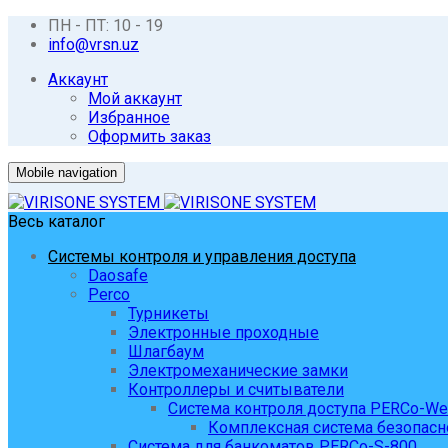
ПН - ПТ: 10 - 19
info@vrsn.uz
Аккаунт
Мой аккаунт
Избранное
Оформить заказ
Mobile navigation
Весь каталог
Системы контроля и управления доступа
Daosafe
Perco
Турникеты
Электронные проходные
Шлагбаум
Электромеханические замки
Контроллеры и считыватели
Система контроля доступа PERCo-W
Комплексная система безопасн
Система для банкоматов PERCo-S-800