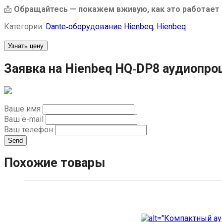
📩
Обращайтесь — покажем вживую, как это работает
Категории:
Dante‑оборудование Hienbeq
,
Hienbeq
Узнать цену
Заявка на Hienbeq HQ‑DP8 аудиопро
Ваше имя
Ваш e-mail
Ваш телефон
Send
Похожие товары