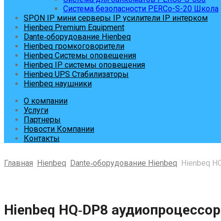
Система безопасности PERCo-S-20 Школа
SPON IP мини серверы IP усилители IP интерком
Hienbeq Premium Equipment
Dante‑оборудование Hienbeq
Hienbeq громкоговорители
Hienbeq Системы оповещения
Hienbeq IP системы оповещения
Hienbeq UPS Стабилизаторы
Hienbeq наушники
О компании
Услуги
Партнеры
Новости Компании
Контакты
Главная
Hienbeq
Dante‑оборудование Hienbeq
Hienbeq HQ
Skip
to
content
Hienbeq HQ‑DP8 аудиопроцессор