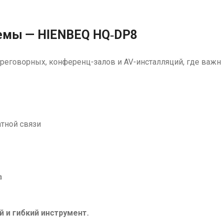
темы — HIENBEQ HQ‑DP8
говорных, конференц-залов и AV-инсталляций, где важны 
тной связи
а
 и гибкий инструмент.